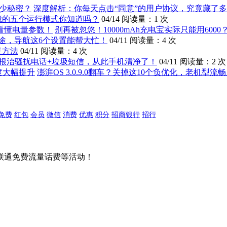
深度解析：你每天点击“同意”的用户协议，究竟藏了
藏的五个运行模式你知道吗？
04/14
阅读量：1 次
别再被忽悠！10000mAh充电宝实际只能用600
途，导航这6个设置能帮大忙！
04/11
阅读量：4 次
复方法
04/11
阅读量：4 次
根治骚扰电话+垃圾短信，从此手机清净了！
04/11
阅读量：2 次
澎湃OS 3.0.9.0翻车？关掉这10个负优化，老机型
免费
红包
会员
微信
消费
优惠
积分
招商银行
招行
联通免费流量话费等活动！