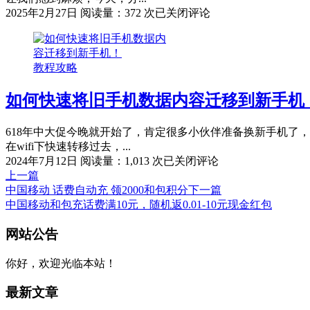
数”！
功
微
2025年2月27日
阅读量：372 次
已关闭评论
能，
信
用
内
过
免
的
教程攻略
费
都
听
说
如何快速将旧手机数据内容迁移到新手机
歌，
好
让
你
618年中大促今晚就开始了，肯定很多小伙伴准备换新手机了
随
在wifi下快速转移过去，...
时
如
2024年7月12日
阅读量：1,013 次
已关闭评论
随
何
上一篇
地
快
中国移动 话费自动充 领2000和包积分
下一篇
畅
速
中国移动和包充话费满10元，随机返0.01-10元现金红包
享
将
文
VIP
网站公告
旧
章
音
手
乐
机
你好，欢迎光临本站！
导
不
数
航
花
据
最新文章
一
内