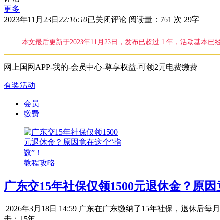
更多
网
2023年11月23日
22:16:10
已关闭评论
阅读量：761 次
29字
上
国
本文最后更新于2023年11月23日，发布已超过 1 年，活动基
网
会
网上国网APP-我的-会员中心-尊享权益-可领2元电费缴费
员
中
有奖活动
心
领
会员
2
缴费
元
电
费
缴
费
教程攻略
券
广东交15年社保仅领1500元退休金？原因
2026年3月18日 14:59 广东在广东缴纳了15年社保，
击：15年...