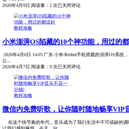
广
2026年4月9日
阅读量：2 次
已关闭评论
东
交
15
教程攻略
年
社
小米澎湃OS陷藏的10个神功能，用过的
保
仅
领
2026年4月6日 14:05 广东 小米/Redmi手机搭载的
1500
公...
元
小
2026年4月7日
阅读量：9 次
已关闭评论
退
米
休
澎
金？
湃
原
OS
因
教程攻略
陷
竟
藏
在
微信内免费听歌，让你随时随地畅享VIP
的
这
10
个
个
在这个快节奏的年代，音乐成为了我们生活中不可或缺的调味
“指
神
让我们感到麻烦，今天，分...