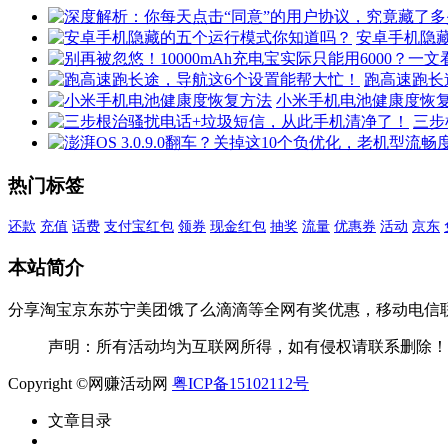
分
容
钱!
迁
安卓手机隐
移
到
跑高速跑长
新
小米手机电池健康度恢
手
三步
机！
热门标签
还款
充值
话费
支付宝红包
领券
现金红包
抽奖
流量
优惠券
活动
京东
本站简介
分享淘宝京东苏宁美团饿了么滴滴等全网有奖优惠，移动电信
声明：所有活动均为互联网所得，如有侵权请联系删除！
Copyright ©网赚活动网
粤ICP备15102112号
文章目录