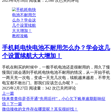
每
2025年4月18日
阅读量：2,160 次
已关闭评论
天
领
美
团
外
卖
教程攻略
22-
3，
30-
手机耗电快电池不耐用怎么办？学会这几
6
个设置续航大大增加！
红
包!
手机在刚买的时候中，一般手机电池还是很耐用的，用久了慢
慢我们就会遇到手机耗电快电池不耐用的情况，从一开始手机
一两天充一次电，变成一天充几次电，续航越来越差，不带充
电宝都不敢出门。那我们应该怎么办呢？ ...
手
2025年2月27日
阅读量：342 次
已关闭评论
机
上一篇
耗
快来查查你是否开通“先用后付”，小心欠下账单逾期影响征
电
信！
下一篇
快
微信接收的文件存在哪里呢？其实很好找！