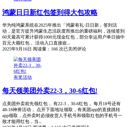
并
换
鸿蒙日日新红包签到得大包攻略
开
100
元
华为纯鸿蒙系统在2025年推出「鸿蒙有礼·日日新」签到活
以
动，是官方提升鸿蒙生态活跃度而推出的重磅福利，连续签到
上
60天最高可累计获得1000元现金红包，部分幸运用户单日抽中
抽
百元大额红包， 活动入口直接嵌...
奖
鸿
2025年9月16日
阅读量：166 次
已关闭评论
教
蒙
程！
日
日
新
有奖活动
红
包
每天领美团外卖22-3，30-6红包!
签
到
得
点美团外卖前先领红包， 有22-3，30-6红包， 每月18号还有
大
48-18神券活动， 点开下面地址领取，有美团app的直接跳转
包
app领取，点外卖时必须收货人手机号和领取红包的手机号一
攻
致才能用红包，当...
略