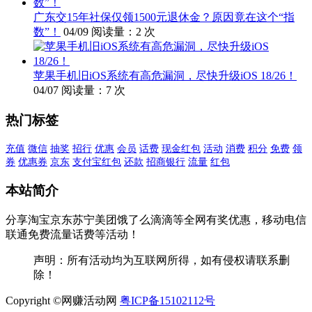
广东交15年社保仅领1500元退休金？原因竟在这个“指
数”！
04/09
阅读量：2 次
苹果手机旧iOS系统有高危漏洞，尽快升级iOS 18/26！
04/07
阅读量：7 次
热门标签
充值
微信
抽奖
招行
优惠
会员
话费
现金红包
活动
消费
积分
免费
领
券
优惠券
京东
支付宝红包
还款
招商银行
流量
红包
本站简介
分享淘宝京东苏宁美团饿了么滴滴等全网有奖优惠，移动电信
联通免费流量话费等活动！
声明：所有活动均为互联网所得，如有侵权请联系删
除！
Copyright ©网赚活动网
粤ICP备15102112号