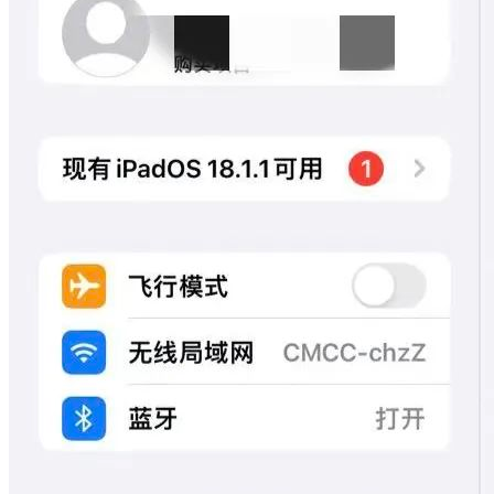
幕
使
用
时
间】
控
制
时
间！