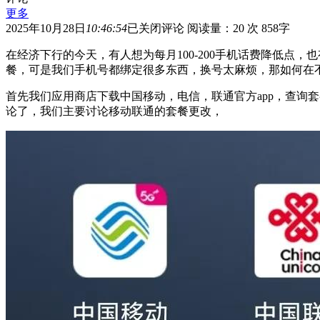
更多
教
2025年10月28日
10:46:54
已关闭评论
阅读量：20 次
858字
你
在经济下行的今天，有人想为每月100-200手机话费降低
不
餐，可是我们手机号都绑定很多东西，换号太麻烦，那如何在
换
号
首先我们应用商店下载中国移动，电信，联通官方app，查询
码
论了，我们主要讨论移动联通的套餐更改，
巧
操
作，
畅
享
低
价
大
流
量
套
餐！