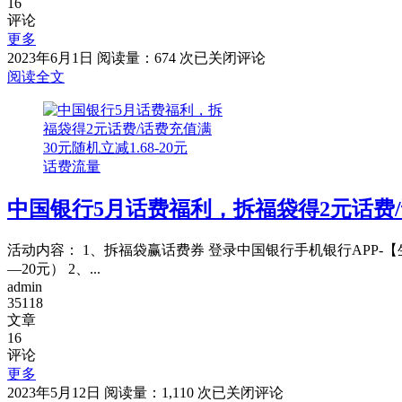
16
惠
评论
更多
中
2023年6月1日
阅读量：674 次
已关闭评论
国
阅读全文
银
行
X
中
话费流量
石
油
中国银行5月话费福利，拆福袋得2元话费/话
领
取
数
活动内容： 1、拆福袋赢话费券 登录中国银行手机银行APP-
币
—20元） 2、...
红
admin
包
35118
文章
16
评论
更多
中
2023年5月12日
阅读量：1,110 次
已关闭评论