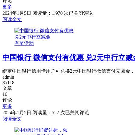
评论
立
更多
减
“惠
2024年1月5日
阅读量：1,970 次
已关闭评论
10
聚
阅读全文
元
中
行
日”
有奖活动
京
东
中国银行 微信支付有优惠 兑2元中行立减
支
付
绑
绑定中国银行信用卡用户可兑换2元中国银行微信支付立减金
卡
admin
享
35118
文章
好
16
礼
评论
更多
中
2024年1月5日
阅读量：527 次
已关闭评论
国
阅读全文
银
行