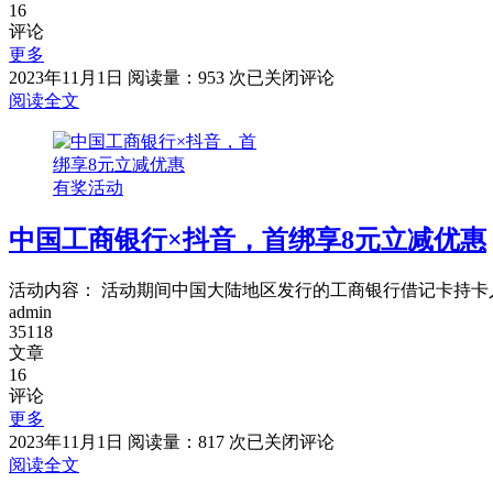
0.01-
16
10
评论
元
更多
现
中
2023年11月1日
阅读量：953 次
已关闭评论
金
国
阅读全文
红
移
包
动
和
有奖活动
包
充
中国工商银行×抖音，首绑享8元立减优惠
话
费
满
活动内容： 活动期间中国大陆地区发行的工商银行借记卡持卡人(以下
10
admin
元，
35118
随
文章
机
16
评论
返
更多
0.01-
10
中
2023年11月1日
阅读量：817 次
已关闭评论
元
国
阅读全文
现
工