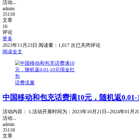
礼，
活动...
抽
admin
1-
35118
10
文章
元
16
话
评论
费
更多
加
中
2023年11月23日
阅读量：1,017 次
已关闭评论
赠
国
阅读全文
券/500MB-
移
2GB
动
流
和
量
包
话费流量
日
充
包
话
中国移动和包充话费满10元，随机返0.01-
费
满
10
活动内容： 1.活动开展时间为：2023年10月21日--202
元，
活动...
随
admin
机
35118
返
文章