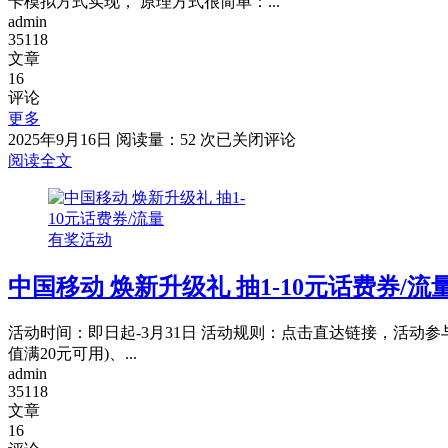
卡模拟方式实现， 原理方式很简单：...
admin
35118
文章
16
评论
更多
苹
2025年9月16日
阅读量：52 次
已关闭评论
果
阅读全文
手
机
刷
有奖活动
门
禁
中国移动 焕新升级礼 抽1-10元话费券/流
卡
教
程
活动时间：即日起-3月31日 活动规则：点击直达链接，活动参
值满20元可用)、...
admin
35118
文章
16