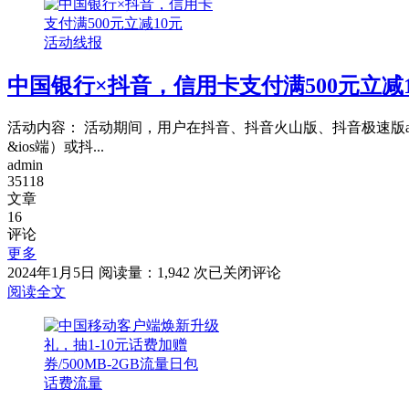
动
APP-
活动线报
云
闪
中国银行×抖音，信用卡支付满500元立减
付
满
1
活动内容： 活动期间，用户在抖音、抖音火山版、抖音极速版a
元
&ios端）或抖...
随
admin
机
35118
立
文章
减
16
评论
更多
中
2024年1月5日
阅读量：1,942 次
已关闭评论
国
阅读全文
银
行
×
抖
话费流量
音，
信