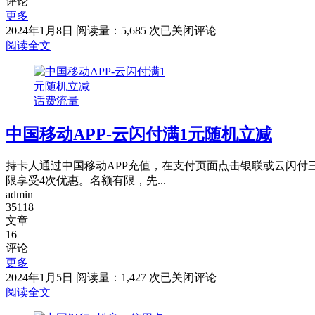
评论
更多
中
2024年1月8日
阅读量：5,685 次
已关闭评论
国
阅读全文
移
动
焕
话费流量
新
升
中国移动APP-云闪付满1元随机立减
级
礼
抽
持卡人通过中国移动APP充值，在支付页面点击银联或云闪付
1-
限享受4次优惠。名额有限，先...
10
admin
元
35118
话
文章
费
16
券/
评论
流
更多
量
中
2024年1月5日
阅读量：1,427 次
已关闭评论
国
阅读全文
移