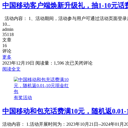
中国移动客户端焕新升级礼，抽1-10元话费加
用
卡
支
活动内容： 1、活动期间，活动参与用户可通过活动页面登录后拆
付
10...
满
admin
500
35118
元
文章
立
16
评论
减
更多
10
元
中
2023年12月19日
阅读量：1,596 次
已关闭评论
国
阅读全文
移
动
客
户
有奖活动
端
焕
中国移动和包充话费满10元，随机返0.01-
新
升
级
活动内容： 1.活动开展时间为：2023年10月21日--202