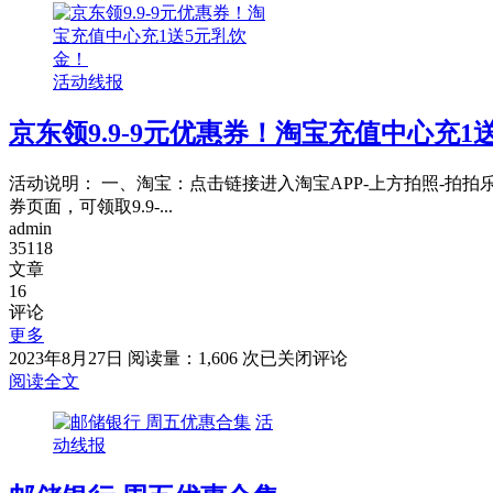
金
商
红
银
包
行
活动线报
×
抖
京东领9.9-9元优惠券！淘宝充值中心充1
音，
首
绑
活动说明： 一、淘宝：点击链接进入淘宝APP-上方拍照-拍
享
券页面，可领取9.9-...
8
admin
元
35118
立
文章
减
16
优
评论
惠
更多
京
2023年8月27日
阅读量：1,606 次
已关闭评论
东
阅读全文
领
活
9.9-
动线报
9
元
优