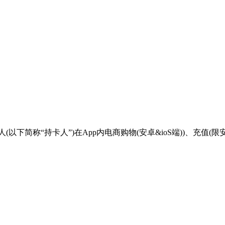
简称“持卡人”)在App内电商购物(安卓&ioS端))、充值(限安卓