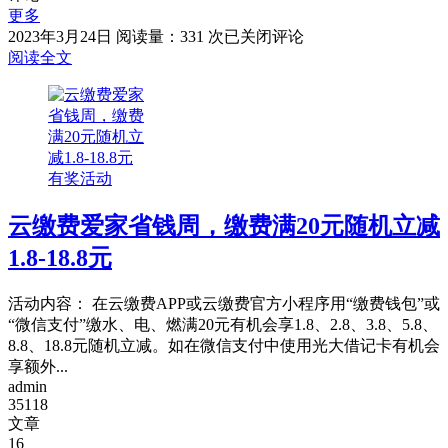
更多
工
2023年3月24日
阅读量：331 次
已关闭评论
商
阅读全文
银
行
受
邀
用
有奖活动
户
领
云缴费爱家省钱周，缴费满20元随机立减
微
信
1.8-18.8元
立
减
活动内容： 在云缴费APP或云缴费官方小程序用“缴费钱包”或
金
“微信支付”缴水、电、燃满20元有机会享1.8、2.8、3.8、5.8、
8.8、18.8元随机立减。如在微信支付中使用光大借记卡有机会
享额外...
admin
35118
文章
16