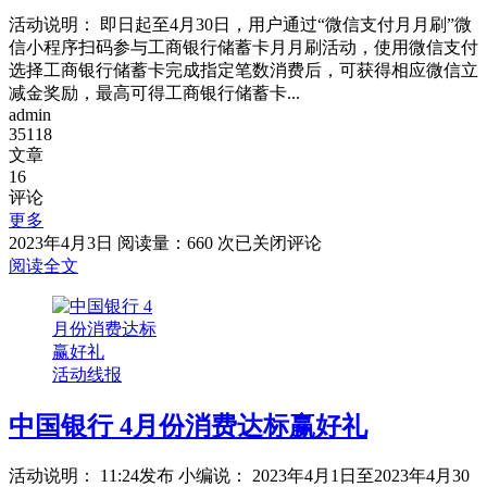
活动说明： 即日起至4月30日，用户通过“微信支付月月刷”微
信小程序扫码参与工商银行储蓄卡月月刷活动，使用微信支付
选择工商银行储蓄卡完成指定笔数消费后，可获得相应微信立
减金奖励，最高可得工商银行储蓄卡...
admin
35118
文章
16
评论
更多
工
2023年4月3日
阅读量：660 次
已关闭评论
商
阅读全文
银
行
4
月
活动线报
借
记
中国银行 4月份消费达标赢好礼
卡
消
费
活动说明： 11:24发布 小编说： 2023年4月1日至2023年4月30