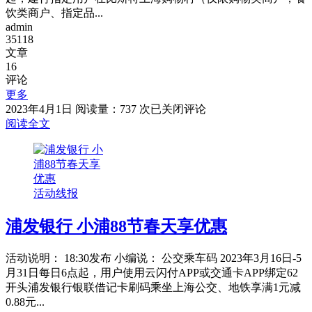
礼
饮类商户、指定品...
admin
35118
文章
16
评论
更多
建
2023年4月1日
阅读量：737 次
已关闭评论
设
阅读全文
银
行
4
月
活动线报
各
地
浦发银行 小浦88节春天享优惠
活
动
集
活动说明： 18:30发布 小编说： 公交乘车码 2023年3月16日-5
锦
月31日每日6点起，用户使用云闪付APP或交通卡APP绑定62
开头浦发银行银联借记卡刷码乘坐上海公交、地铁享满1元减
0.88元...