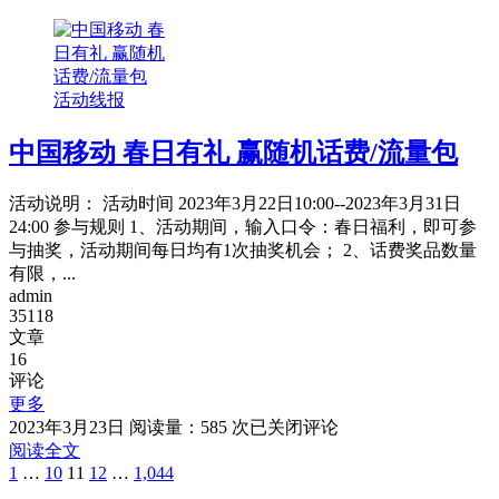
证
券
_
工
活动线报
商
银
中国移动 春日有礼 赢随机话费/流量包
行
完
成
活动说明： 活动时间 2023年3月22日10:00--2023年3月31日
任
24:00 参与规则 1、活动期间，输入口令：春日福利，即可参
务
与抽奖，活动期间每日均有1次抽奖机会； 2、话费奖品数量
抽
有限，...
立
admin
减
35118
金
文章
16
评论
更多
中
2023年3月23日
阅读量：585 次
已关闭评论
国
阅读全文
第
1
页
…
第
10
页
第
11
页
第
12
页
…
第
1,044
页
移
文
动