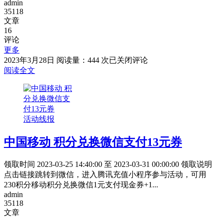
admin
35118
文章
16
评论
更多
浦
2023年3月28日
阅读量：444 次
已关闭评论
发
阅读全文
银
行
小
浦
活动线报
88
节
中国移动 积分兑换微信支付13元券
春
天
享
领取时间 2023-03-25 14:40:00 至 2023-03-31 00:00:00 领取说明
优
点击链接跳转到微信，进入腾讯充值小程序参与活动，可用
惠
230积分移动积分兑换微信1元支付现金券+1...
admin
35118
文章