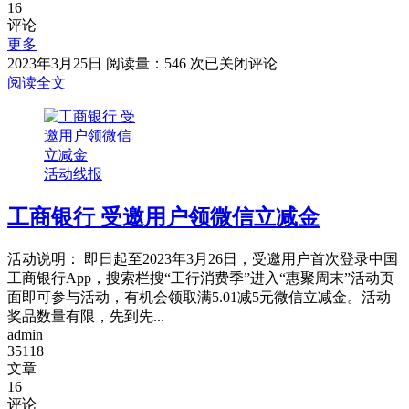
16
评论
更多
中
2023年3月25日
阅读量：546 次
已关闭评论
国
阅读全文
移
动
积
分
活动线报
兑
换
工商银行 受邀用户领微信立减金
微
信
支
活动说明： 即日起至2023年3月26日，受邀用户首次登录中国
付
工商银行App，搜索栏搜“工行消费季”进入“惠聚周末”活动页
13
面即可参与活动，有机会领取满5.01减5元微信立减金。活动
元
奖品数量有限，先到先...
券
admin
35118
文章
16
评论