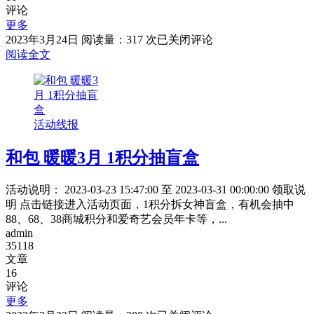
评论
更多
云
2023年3月24日
阅读量：317 次
已关闭评论
缴
阅读全文
费
爱
家
省
活动线报
钱
周，
和包 暖暖3月 1积分抽盲盒
缴
费
满
活动说明： 2023-03-23 15:47:00 至 2023-03-31 00:00:00 领取说
20
明 点击链接进入活动页面，1积分拆女神盲盒，有机会抽中
元
88、68、38商城积分和爱奇艺会员年卡等，...
随
admin
机
35118
立
文章
减
16
评论
1.8-
18.8
更多
元