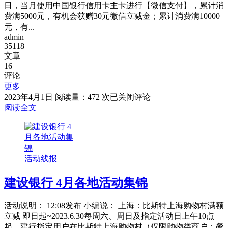
笔
日，当月使用中国银行信用卡主卡进行【微信支付】，累计消
数
费满5000元，有机会获赠30元微信立减金；累计消费满10000
达
元，有...
标
admin
有
35118
礼
文章
16
评论
更多
中
2023年4月1日
阅读量：472 次
已关闭评论
国
阅读全文
银
行
4
月
活动线报
份
消
建设银行 4月各地活动集锦
费
达
标
活动说明： 12:08发布 小编说： 上海：比斯特上海购物村满额
赢
立减 即日起~2023.6.30每周六、周日及指定活动日上午10点
好
起，建行指定用户在比斯特上海购物村（仅限购物类商户；餐