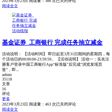
和
2023年3月23日
阅读量：388 次
已关闭评论
包
阅读全文
暖
暖
3
月
活动线报
1
积
分
基金证券_工商银行 完成任务抽立减金
抽
盲
活动说明： 【活动时间】 即日起至3月31日期间的星期四，每
盒
个活动日的00:00:00-23:59:59。 【活动说明】 活动一：实名注
册客户登录中国工商银行App“标淮版”后完成“浏览发现页
签”，即...
admin
35118
文章
16
评论
更多
基
2023年3月23日
阅读量：463 次
已关闭评论
金
阅读全文