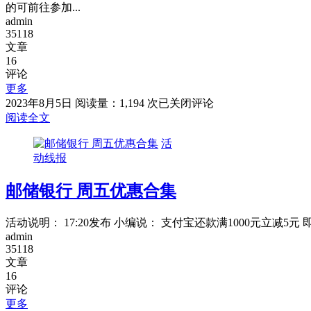
的可前往参加...
值
admin
中
35118
心
文章
充
16
1
评论
送
更多
5
支
2023年8月5日
阅读量：1,194 次
已关闭评论
元
付
阅读全文
乳
宝
饮
活
支
金！
动线报
付
宝
邮储银行 周五优惠合集
搜
“平
安
活动说明： 17:20发布 小编说： 支付宝还款满1000元立减5元
基
admin
金
35118
文章
财
16
富
评论
号”
更多
基