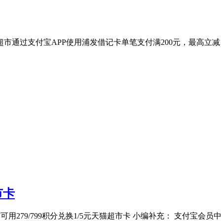
猫超市通过支付宝APP使用浦发借记卡单笔支付满200元，最高立
市卡
”可用279/799积分兑换1/5元天猫超市卡 小编补充： 支付宝会员