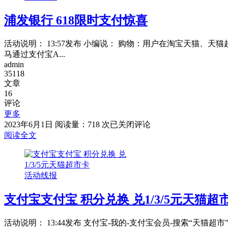
奖
浦发银行 618限时支付惊喜
领
5
元
活动说明： 13:57发布 小编说： 购物：用户在淘宝天猫、天
话
马通过支付宝A...
费
admin
券
35118
文章
16
评论
更多
浦
2023年6月1日
阅读量：718 次
已关闭评论
发
阅读全文
银
行
618
活动线报
限
时
支付宝支付宝 积分兑换 兑1/3/5元天猫超
支
付
惊
活动说明： 13:44发布 支付宝-我的-支付宝会员-搜索“天猫超市