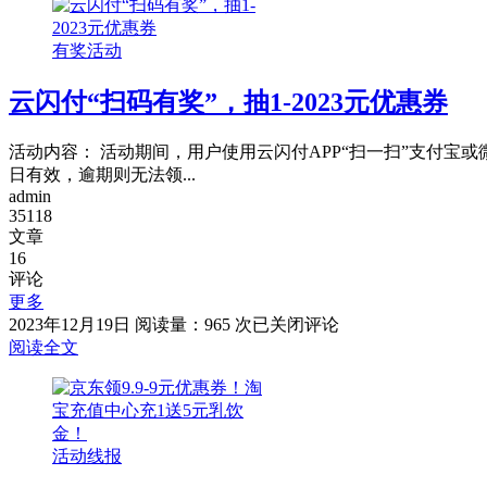
车
询
扣
名
有奖活动
费
下
功
所
云闪付“扫码有奖”，抽1-2023元优惠券
能
有
吧！
基
金
活动内容： 活动期间，用户使用云闪付APP“扫一扫”支付宝或
账
日有效，逾期则无法领...
户
admin
找
35118
文章
回
16
丢
评论
遗
更多
忘
云
2023年12月19日
阅读量：965 次
已关闭评论
的
闪
阅读全文
账
付
户！！
“扫
码
有
活动线报
奖”，
抽