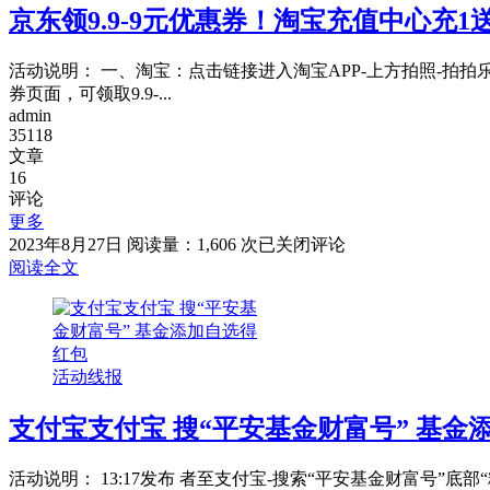
京东领9.9-9元优惠券！淘宝充值中心充1
1-
2023
元
活动说明： 一、淘宝：点击链接进入淘宝APP-上方拍照-拍
优
券页面，可领取9.9-...
惠
admin
券
35118
文章
16
评论
更多
京
2023年8月27日
阅读量：1,606 次
已关闭评论
东
阅读全文
领
9.9-
9
元
优
活动线报
惠
券！
支付宝支付宝 搜“平安基金财富号” 基金
淘
宝
活动说明： 13:17发布 者至支付宝-搜索“平安基金财富号”
充