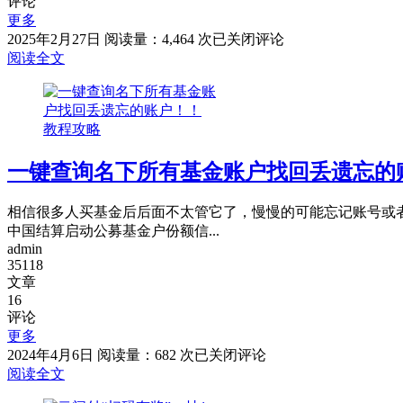
评论
更多
路
2025年2月27日
阅读量：4,464 次
已关闭评论
边
阅读全文
停
车
却
教程攻略
被
ETC
一键查询名下所有基金账户找回丢遗忘的
自
动
乱
相信很多人买基金后后面不太管它了，慢慢的可能忘记账号或者
扣
中国结算启动公募基金户份额信...
费，
admin
快
35118
来
文章
关
16
评论
闭
更多
你
一
2024年4月6日
阅读量：682 次
已关闭评论
的
键
阅读全文
ETC
停
查