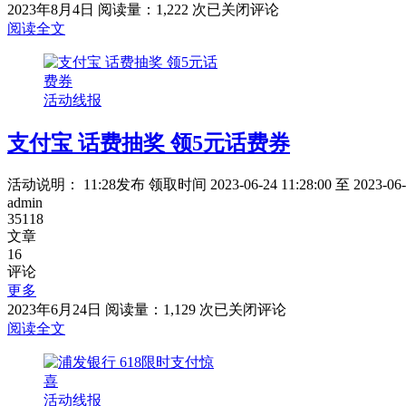
邮
2023年8月4日
阅读量：1,222 次
已关闭评论
金
储
阅读全文
添
银
加
行
自
周
选
活动线报
五
得
优
红
支付宝 话费抽奖 领5元话费券
惠
包
合
集
活动说明： 11:28发布 领取时间 2023-06-24 11:28:00 至
admin
35118
文章
16
评论
更多
支
2023年6月24日
阅读量：1,129 次
已关闭评论
付
阅读全文
宝
话
费
活动线报
抽