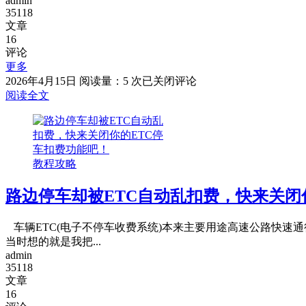
admin
35118
文章
16
评论
更多
农
2026年4月15日
阅读量：5 次
已关闭评论
行
阅读全文
省
钱
卡。
支
教程攻略
付
宝
路边停车却被ETC自动乱扣费，快来关闭
版
本
车辆ETC(电子不停车收费系统)本来主要用途高速公路快速通
当时想的就是我把...
admin
35118
文章
16