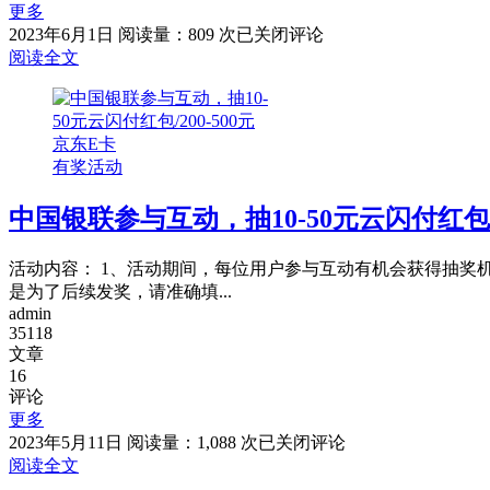
更多
618
2023年6月1日
阅读量：809 次
已关闭评论
银
阅读全文
行
活
动：
招
有奖活动
商
信
中国银联参与互动，抽10-50元云闪付红包/2
用
卡
用
活动内容： 1、活动期间，每位用户参与互动有机会获得抽奖机
户
是为了后续发奖，请准确填...
领
admin
淘
35118
宝/
文章
京
16
评论
东
更多
支
中
2023年5月11日
阅读量：1,088 次
已关闭评论
付
国
阅读全文
券
银