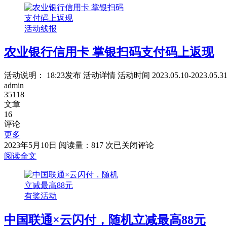
联
参
活动线报
与
互
农业银行信用卡 掌银扫码支付码上返现
动，
抽
10-
活动说明： 18:23发布 活动详情 活动时间 2023.05.10-20
50
admin
元
35118
云
文章
闪
16
付
评论
红
更多
包/200-
农
2023年5月10日
阅读量：817 次
已关闭评论
500
业
阅读全文
元
银
京
行
东
信
E
有奖活动
用
卡
卡
中国联通×云闪付，随机立减最高88元
掌