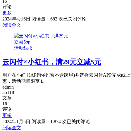
教
16
评论
程！
更多
一
2024年4月6日
阅读量：682 次
已关闭评论
键
阅读全文
查
询
名
活动线报
下
所
云闪付×小红书，满29元立减5元
有
基
金
用户在小红书APP购物(暂不含跨境)并选择云闪付APP完成线
账
惠，活动期间限享4...
户
admin
找
35118
文章
回
16
丢
评论
遗
更多
忘
云
2024年1月5日
阅读量：1,874 次
已关闭评论
的
闪
阅读全文
账