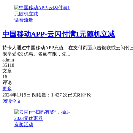
付
户！！
×
小
话费流量
红
书，
中国移动APP-云闪付满1元随机立减
满
29
元
持卡人通过中国移动APP充值，在支付页面点击银联或云闪付
立
限享受4次优惠。名额有限，先...
减
admin
5
35118
元
文章
16
评论
更多
中
2024年1月5日
阅读量：1,427 次
已关闭评论
国
阅读全文
移
动
APP-
有奖活动
云
闪