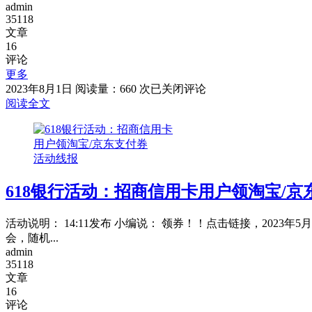
admin
惠
35118
券
文章
16
评论
更多
小
2023年8月1日
阅读量：660 次
已关闭评论
米
阅读全文
商
城
×
活动线报
云
闪
618银行活动：招商信用卡用户领淘宝/京
付，
满
99
活动说明： 14:11发布 小编说： 领券！！点击链接，2023
减
会，随机...
10
admin
元
35118
文章
16
评论