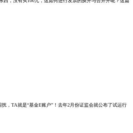
多小东西，没有买100元，这如何进行发票的换开与合并开呢？这篇
，TA就是“基金E账户”！去年2月份证监会就公布了试运行