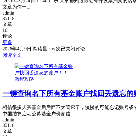
2026年3月24日 11:40 广东 大家都知道最近有开发票
文章为你一...
admin
35118
文章
16
评论
更多
京
2026年4月9日
阅读量：6 次
已关闭评论
东
阅读全文
发
票
合
教程攻略
并
换
一键查询名下所有基金账户找回丢遗忘的
开
100
元
相信很多人买基金后后面不太管它了，慢慢的可能忘记账号或者
以
中国结算启动公募基金户份额信...
上
admin
抽
35118
奖
文章