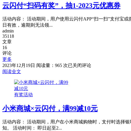
云闪付“扫码有奖”，抽1-2023元优惠券
付
满
1
活动内容： 活动期间，用户使用云闪付APP“扫一扫”支付宝或
元
日有效，逾期则无法领...
随
admin
机
35118
立
文章
减
16
评论
更多
云
2023年12月19日
阅读量：965 次
已关闭评论
闪
阅读全文
付
“扫
码
有奖活动
有
奖”，
小米商城×云闪付，满99减10元
抽
1-
2023
活动内容： 活动期间，用户在小米商城购物时，支付时选择银
元
知。 活动时间： 即日起至2...
优