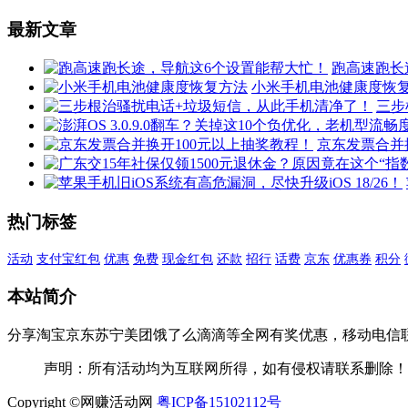
3，
航
30-
最新文章
6
红
跑高速跑长
包!
小米手机电池健康度恢
三步
京东发票合并
热门标签
活动
支付宝红包
优惠
免费
现金红包
还款
招行
话费
京东
优惠券
积分
本站简介
分享淘宝京东苏宁美团饿了么滴滴等全网有奖优惠，移动电信
声明：所有活动均为互联网所得，如有侵权请联系删除！
Copyright ©网赚活动网
粤ICP备15102112号