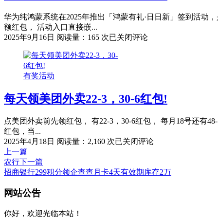
操
作，
华为纯鸿蒙系统在2025年推出「鸿蒙有礼·日日新」签到活动
畅
额红包， 活动入口直接嵌...
享
鸿
2025年9月16日
阅读量：165 次
已关闭评论
低
蒙
价
日
大
日
有奖活动
流
新
量
红
套
每天领美团外卖22-3，30-6红包!
包
餐！
签
到
点美团外卖前先领红包， 有22-3，30-6红包， 每月18号
得
红包，当...
大
每
2025年4月18日
阅读量：2,160 次
已关闭评论
包
天
上一篇
攻
领
农行
下一篇
略
美
招商银行299积分领企查查月卡4天有效期库存2万
团
文
网站公告
外
章
卖
22-
你好，欢迎光临本站！
导