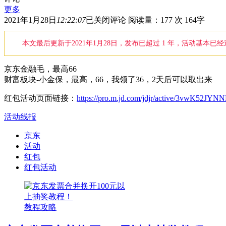
更多
京
2021年1月28日
12:22:07
已关闭评论
阅读量：177 次
164字
东
金
本文最后更新于2021年1月28日，发布已超过 1 年，活动基本
融
毛，
京东金融毛，最高66
最
财富板块-小金保，最高，66，我领了36，2天后可以取出来
高
66
红包活动页面链接：
https://pro.m.jd.com/jdjr/active/3vwK52JY
活动线报
京东
活动
红包
红包活动
教程攻略