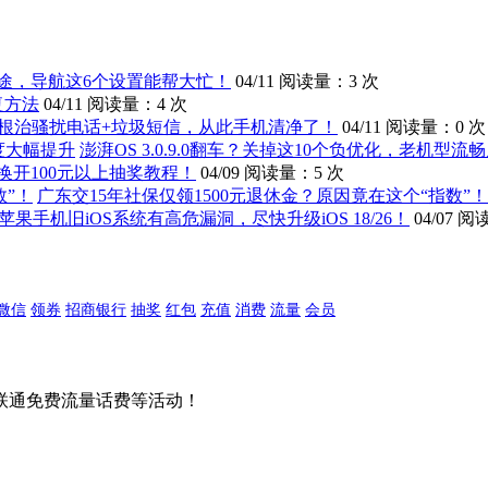
途，导航这6个设置能帮大忙！
04/11
阅读量：3 次
复方法
04/11
阅读量：4 次
根治骚扰电话+垃圾短信，从此手机清净了！
04/11
阅读量：0 次
澎湃OS 3.0.9.0翻车？关掉这10个负优化，老机型
换开100元以上抽奖教程！
04/09
阅读量：5 次
广东交15年社保仅领1500元退休金？原因竟在这个“指数”！
苹果手机旧iOS系统有高危漏洞，尽快升级iOS 18/26！
04/07
阅读
微信
领券
招商银行
抽奖
红包
充值
消费
流量
会员
联通免费流量话费等活动！