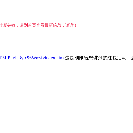
已经过期失效，请到首页查看最新信息，谢谢！
NNE5LPugH3yix96Wo6ts/index.html
这是刚刚给您讲到的红包活动，您