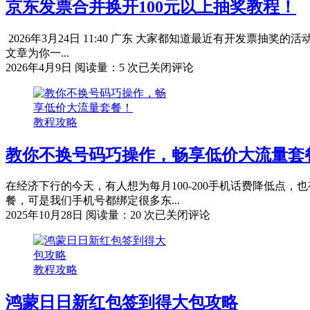
京东发票合并换开100元以上抽奖教程！
2026年3月24日 11:40 广东 大家都知道最近有开发票
文章为你一...
京
2026年4月9日
阅读量：5 次
已关闭评论
东
发
票
教程攻略
合
并
教你不换号码巧操作，畅享低价大流量套
换
开
100
在经济下行的今天，有人想为每月100-200手机话费降低
元
餐，可是我们手机号都绑定很多东...
以
教
2025年10月28日
阅读量：20 次
已关闭评论
上
你
抽
不
奖
换
教
教程攻略
号
程！
码
鸿蒙日日新红包签到得大包攻略
巧